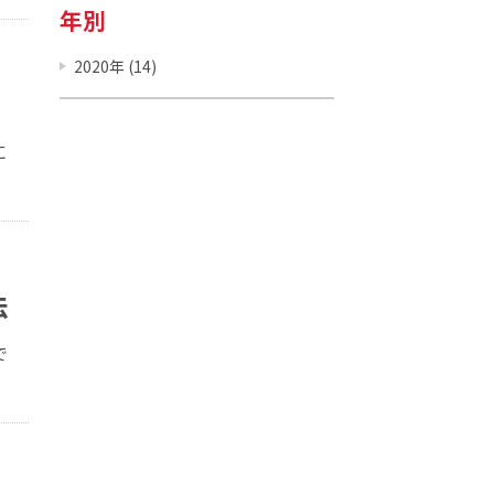
年別
2020年 (14)
に
法
で