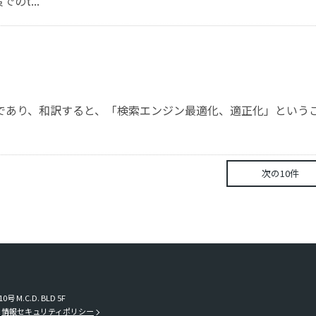
のt...
zationの略であり、和訳すると、「検索エンジン最適化、適正化」という
次の10件
.C.D. BLD 5F
情報セキュリティポリシー