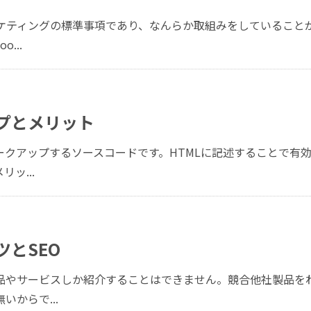
ーケティングの標準事項であり、なんらか取組みをしていること
...
プとメリット
クアップするソースコードです。HTMLに記述することで有
ッ...
とSEO
品やサービスしか紹介することはできません。競合他社製品を
からで...